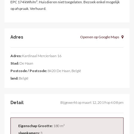
EPC 174 kWh/m². Huisdieren niet toegelaten. Bezoek enkel mogelijk
op afspraak. Verhuurd.
Adres
Openen op Google Maps
Adres:
Kardinaal Mercierlaan 16
Stad:
De Haan
Postcode / Postcode:
8420 De Haan, België
land:
België
Detail
Bijgewerkt op maart 12, 2019 op 4:08 pm
Eigenschap Grootte:
180 m²
slaapkamers:
3