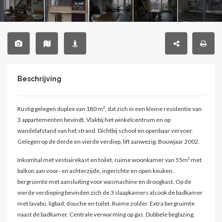
Beschrijving
Rustig gelegen duplex van 180 m², dat zich in een kleine residentie van
3 appartementen bevindt. Vlakbij het winkelcentrum en op
wandelafstand van het strand. Dichtbij school en openbaar vervoer.
Gelegen op de derde en vierde verdiep, lift aanwezig. Bouwjaar 2002.
Inkomhal met vestiairekast en toilet, ruime woonkamer van 55m² met
balkon aan voor- en achterzijde, ingerichte en open keuken,
bergruimte met aansluiting voor wasmachine en droogkast. Op de
vierde verdieping bevinden zich de 3 slaapkamers alsook de badkamer
met lavabo, ligbad, douche en toilet. Ruime zolder. Extra bergruimte
naast de badkamer. Centrale verwarming op gas. Dubbele beglazing.