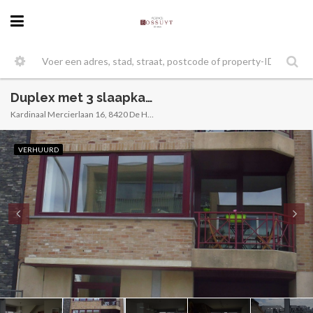
Duplex met 3 slaapkamers, residentie ’t Haantje
Kardinaal Mercierlaan 16, 8420 De Haan, België
VERHUURD